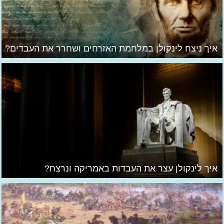
איך ניצח לינקולן במלחמת האזרחים ושחרר את העבדים?
איך לינקולן עצר את העבדות באמריקה ונרצח?