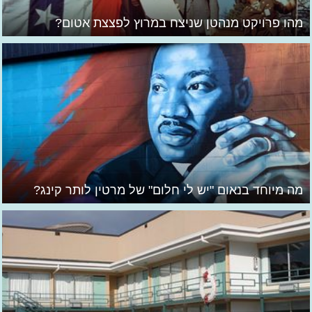
מהו פרויקט מנהטן שניצח במרוץ לפצצת אטום?
מה מיוחד בנאום "יש לי חלום" של מרטין לותר קינג?