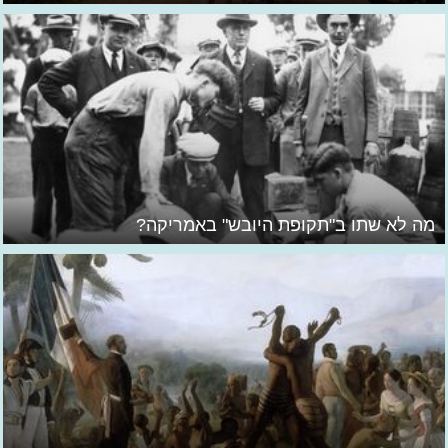
מה לא שתו ב"תקופת היובש" באמריקה?