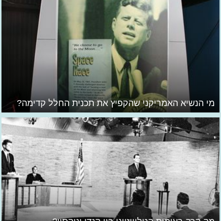
מי הנשיא האמריקני שהקפיץ את תכנית החלל קדימה?