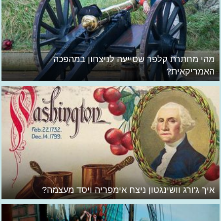
מהי מחתרת קלפר שסייעה לניצחון במהפכה
האמריקאית?
איך ג'ורג וושינגטון ניצח אימפריה ויסד מעצמה?