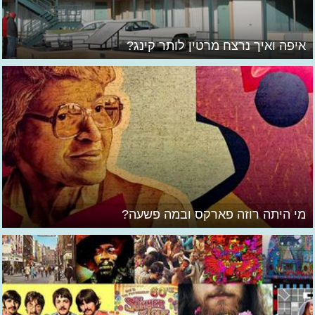
איפה ואיך נרצח מרטין לותר קינג?
מי היתה רוזה פארקס ובמה פשעה?