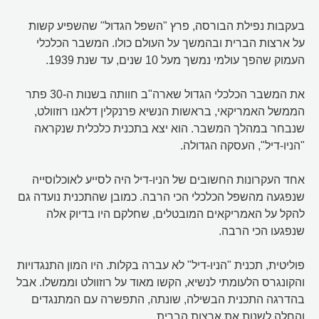
בעקבות נפילת הבורסה, פרץ "השפל הגדול" שהשפיע קשות
על ארצות הברית ובהמשך על העולם כולו. המשבר הכלכלי
העמוק שהפך עולמי נמשך מעל 10 שנים, עד שנת 1939.
את המשבר הכלכלי הגדול שארה"ב חוותה בשנות ה-30 פתר
הממשל האמריקאי, בראשות הנשיא פרנקלין דלאנו רוזוולט,
שנבחר במהלך המשבר. הוא יצא בתכנית כלכלית שנקראה
"הניו-דיל", העסקה הגדולה.
אחד העקרונות החשובים של הניו-דיל היה לסייע לאוכלוסייה
שנפגעה מהשפל הכלכלי הכי הרבה. כמובן שהתכנית נועדה גם
להקל על האמריקאים המובטלים, שחלקם היו בדיוק אלה
שנפגעו הכי הרבה.
פוליטית, תכנית "הניו-דיל" לא עברה בקלות. היו המון התנגדויות
והקונגרס הלעומתי לנשיא, הקשו מאוד על רוזוולט וממשלו. אבל
בהדרגה התכנית הבשילה, שונתה, התפשרה עם המתנגדים
והחלה לשנות את ארצות הברית.