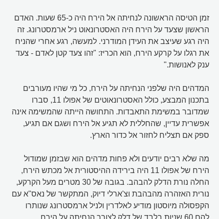
זמן הטיסה הראשונה לנחיתה אל הירח היה כ-65 שעות. האדם
הראשון שצעד על הירח היה האסטרונאוט ניל ארמסטרונג. זה
היה רגע שעיצב את העידן המודרני. למעשה, רגע אחרי שהניח
את רגלו על קרקע הירח, הוא הכריז: "זהו צעד קטן לאדם - צעד
ענק לאנושות."
המדהים היה שלפני הנחיתה על הירח, כל מי שהיו מעורבים
בתכנון המבצע, כולל האסטרונאוטים של אפולו 11, סברו
שמדובר במשימת התאבדות. התחושה הייתה שהמשימה אינה
אפשרית עדיין, שהחללית לא תגיע אל הירח ושגם אם תגיע,
ספק אם תצליח לחזור אל כדור הארץ.
מה שלא רבים יודעים ולא פחות מדהים הוא שבזמן שמודול
הירח של אפולו 11 היה בירידה ההיסטורית אל מכתש הירח,
החלה נורת הדלק להבהב. בגובה של 30 מטרים מעל הקרקע,
נורית האזהרה מהבהבת וצ'ארלי דיוק, המתקשר של נאס"א עם
הקפסולה מיוסטון מודיע ​​לאלדרין ולניל ארמסטרונג שנותרו
להם 60 שניות בלבד של דלק לצורך הנחיתה על הירח.