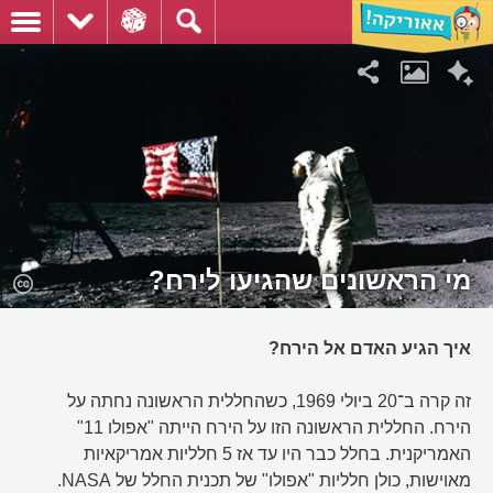
מי הראשונים שהגיעו לירח?
איך הגיע האדם אל הירח?
זה קרה ב־20 ביולי 1969, כשהחללית הראשונה נחתה על
הירח. החללית הראשונה הזו על הירח הייתה "אפולו 11"
האמריקנית. בחלל כבר היו עד אז 5 חלליות אמריקאיות
מאוישות, כולן חלליות "אפולו" של תכנית החלל של NASA.