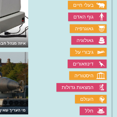
בעלי חיים
גוף האדם
גאוגרפיה
גאולוגיה
מי העריך שהפצצה האטומית לא
איזה מנהל חב
תתפוצץ?
אישי אינו נחוץ
גיבורי על
דינוזאורים
היסטוריה
המצאות גדולות
העולם
מי טען שעיבוד נתונים הוא רק גימיק
מי העריך שאין
חלל
אופנתי?