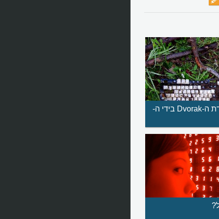
איך הובסה מקלדת ה-Dvorak בידי ה-
?