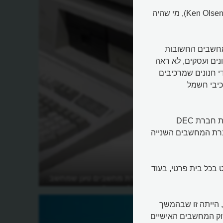
"אין כל סיבה שלאדם פרטי יהיה מחשב בבית" אמר קן אולסן (Ken Olsen), מי שהיה
רות המחשבים החשובות
ם ועסקים, לא ראה
י חנונים שמרכיבים
כיבי חשמל
האיש טעה בגדול כמובן. הוא, שביחד עם הרלן אנדרסון ייסד את חברת DEC
למעמד של חברת המחשבים השנייה
שי כמעט בכל בית פרטי, בעוד
ים
איזה מנהל חברת מחשבים טען שמחשב
אישי אינו נחוץ לאנשים?
, הייתה זו שבהמשך
וק המחשבים האישיים