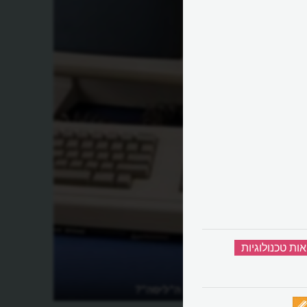
אות טכנולוגיות
‏
מה היה מחשב ה"ליסה"?