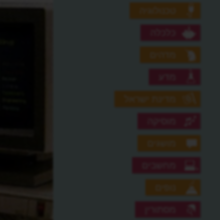
טכנולוגיה
כלכלה
מדהים
מדע
מדינת ישראל
מוסיקה
מושגים
מחשבים
נופים
מסתורין