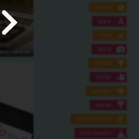
ספורט
עיצוב
עתיד
צילום
מהו רספברי פיי המחשב האישי הזול
מה סיפור הכיש
בעולם?
PS/2?
צמחים
קולנוע
רובוטים
שיאים
תגליות גדולות
תופעות טבע