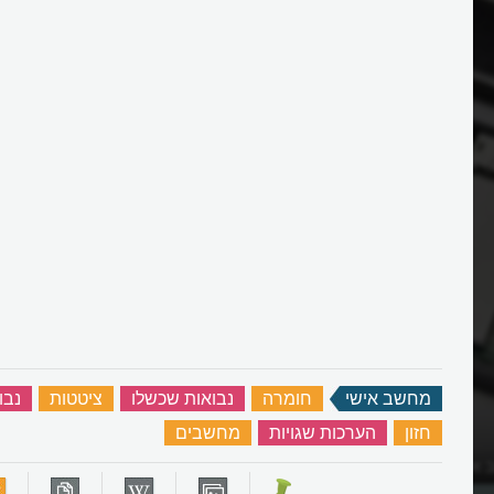
מחשב אישי
‏
חומרה
‏
נבואות שכשלו
‏
ציטטות
‏
נבו
חזון
‏
הערכות שגויות
‏
מחשבים
‏
אישי יכול להיות?
מה היה מיוחד במחשבי אטארי?