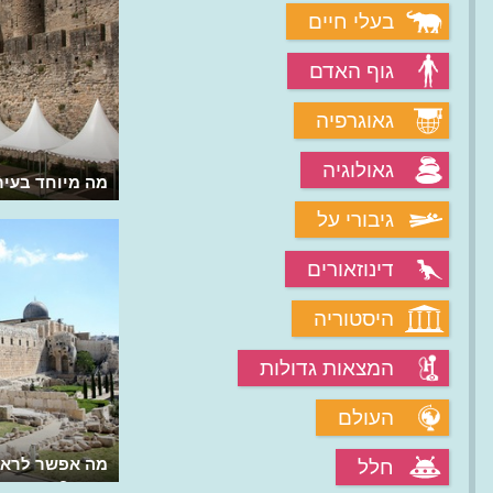
בעלי חיים
גוף האדם
גאוגרפיה
גאולוגיה
מהי דרך בימיני?
מה מיוחד בעיר 
גיבורי על
דינוזאורים
היסטוריה
המצאות גדולות
העולם
מהי החומה הסינית, החומה הארוכה
מה אפשר לראות
חלל
בעולם?
הבית?