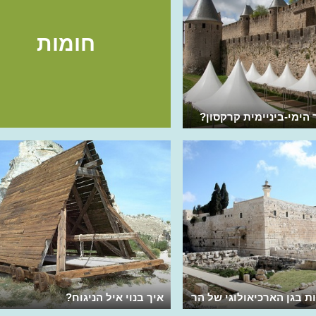
חומות
הימי-ביניימית קרקסון?
 בגן הארכיאולוגי של הר
איך בנוי איל הניגוח?