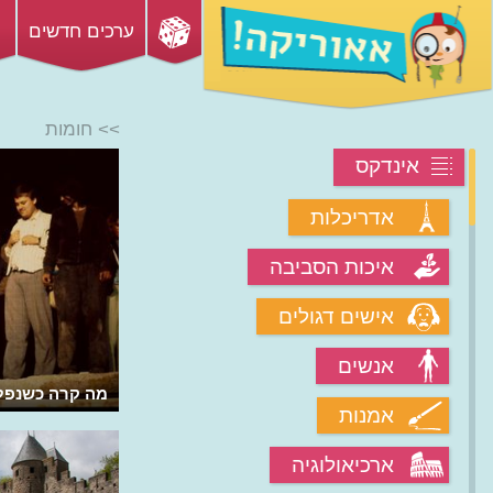
ערכים חדשים
>> חומות
אינדקס
אדריכלות
איכות הסביבה
אישים דגולים
אנשים
איך קידם כיבוש קונסטנטינופול את
מה קרה כשנפל
אמנות
האנושות?
ארכיאולוגיה