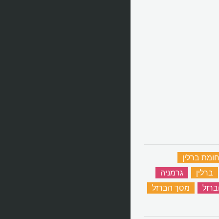
ומת ברלין
‏
ברלין
‏
גרמניה
‏
ברזל
‏
מסך הברזל
‏