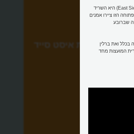
עם 1300 מטרים מחומת ברלין, גלריית איסט סייד (East Side Gallery) היא השריד
וחה הזו ציירו אמנים
שטרסה שברובע
גלריית איסט סייד
 בכלל ואת ברלין
ית המועצות מחד