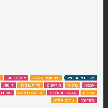
גלריית איסט סייד
‏
היסטוריה גרמנית
‏
אמנות רחוב
‏
ח
אמנות
‏
גרפיטי
‏
מוזיאונים
‏
מזרח גרמניה
‏
חומות
‏
אירופה
‏
גרמניה המזרחית
‏
מוזיאונים בעולם
‏
חומת ה
ציורי קיר
‏
ציורים גדולים
‏