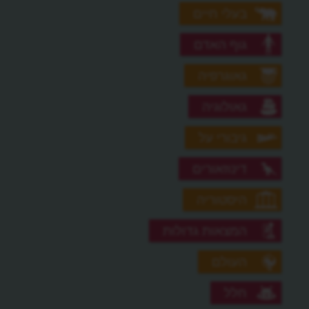
בעלי חיים
גוף האדם
גאוגרפיה
גאולוגיה
גיבורי על
דינוזאורים
היסטוריה
המצאות גדולות
העולם
חלל