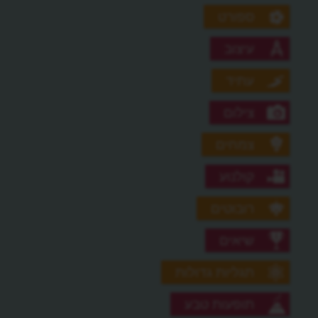
ספורט
עיצוב
עתיד
צילום
צמחים
קולנוע
רובוטים
שיאים
תגליות גדולות
תופעות טבע