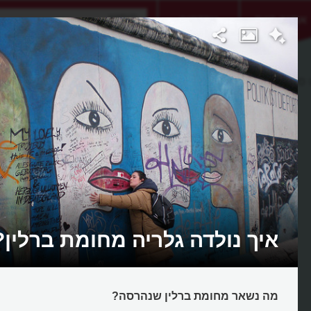
אתגר היום
אקדמיה
סייד
איך נולדה גלריה מחומת ברלין?
מה נשאר מחומת ברלין שנהרסה?