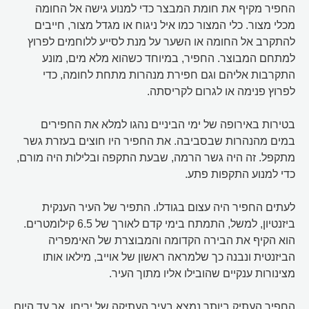
החפיר מקיף את חומת המבצר כדי למנוע גישה אל החומה
מכלי מצור. כלי המצור כמו איל ניגוח או מגדל מצור, חייבים
להתקרב אל החומה או השער על מנת לסייע ללוחמים לפרוץ
למתחם המבוצר. החפיר, במיוחד כשהוא מלא מים, מונע
התקרבות אליהם וגם חפירת מנהרות מתחת לחומה, כדי
לפרוץ פנימה או לגרום לקריסתה.
בטירות באירופה של ימי הביניים נהגו למלא את החפירים
במים מהנהרות שבסביבה. את החפיר היו חוצים בעזרת גשר
מתקפל. זה היה גשר הרמה, שבעת התקפה ובלילות היה מורם,
כדי למנוע התקפות פתע.
לעתים החפיר היה עצום בגודלו. התפיר של העיר הענקית
ביזנטיון, למשל, התמתח בימי קדם לאורך של 6.5 קילומטרים.
הוא הקיף את הבירה הקדומה והמבוצרת של האימפריה
הביזנטית ונבנה כך שלמראה ראשון של אוייב, מילאו אותו
מצינורות ענקיים שהובילו אליו מתוך העיר.
החפיר העתיק ביותר נמצא בעיר העתיקה של יריחו. אך עד היום