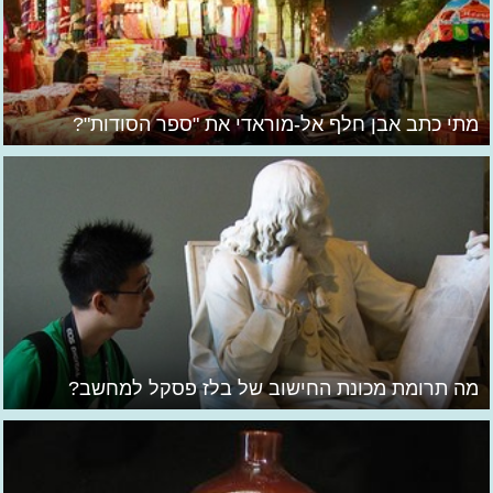
מתי כתב אבן חלף אל-מוראדי את "ספר הסודות"?
מה תרומת מכונת החישוב של בלז פסקל למחשב?