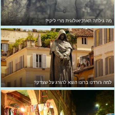
מה גילתה הארכיאולוגית מרי ליקי?
למה ג'ורדנו ברונו הוצא להורג על שצדק?