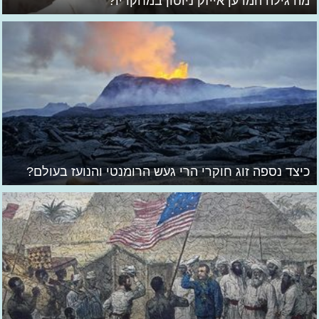
מה גילה המדען אייזק ניוטון במחקריו?
כיצד נספה זוג חוקרי הרי געש הרומנטי והנועז בעולם?