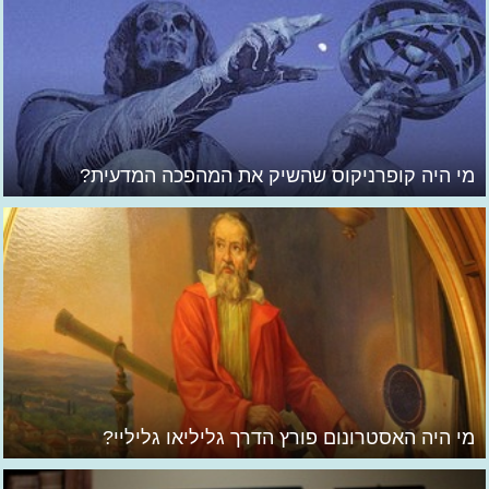
מי היה קופרניקוס שהשיק את המהפכה המדעית?
מי היה האסטרונום פורץ הדרך גליליאו גליליי?