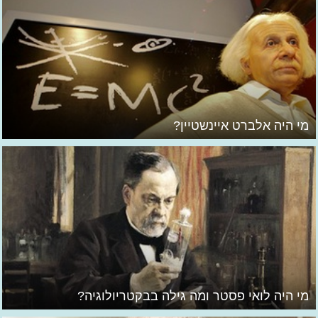
מי היה אלברט איינשטיין?
מי היה לואי פסטר ומה גילה בבקטריולוגיה?