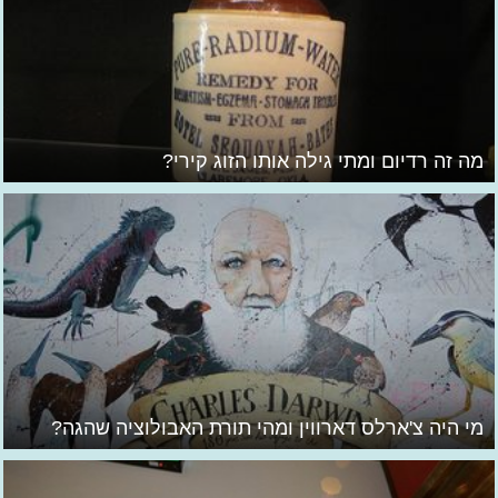
מה זה רדיום ומתי גילה אותו הזוג קירי?
מי היה צ'ארלס דארווין ומהי תורת האבולוציה שהגה?