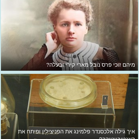
מיהם זוכי פרס נובל מארי קירי ובעלה?
איך גילה אלכסנדר פלמינג את הפניצילין ופיתח את