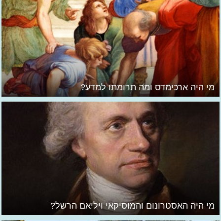
מי היה ארכימדס ומה תרומתו למדע?
מי היה האסטרונום והמוסיקאי ויליאם הרשל?