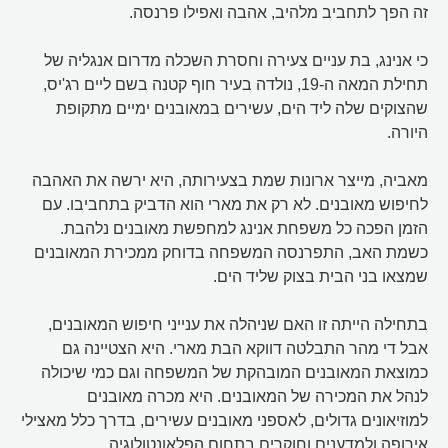
זה הפך לתחביב מלהיב, אהבה ואפילו פרנסה.
כי אנינג, בת עניים צעירה וחסרת השכלה מדרום אנגליה של
תחילת המאה ה-19, נולדה בעיר חוף קטנה בשם ליים רג'יס,
שהצוקים שלה ליד הים, עשירים במאובנים ימיים מתקופת
היורה.
מאביה, מייצר ארונות שמת בצעירותה, היא ירשה את האהבה
לחיפוש מאובנים. לא רק את מארי הוא הדביק בתחביבו. עם
הזמן הפכה כל משפחת אנינג למחפשת מאובנים נלהבת.
כשמת האב, התפרנסה המשפחה בדוחק ממכירת המאובנים
שמצאו בני הבית בצוק שליד הים.
בתחילה הייתה זו האם שניהלה את ענייני חיפוש המאובנים,
אבל די מהר התבלטה דווקא הבת מארי. היא הצטיינה גם
כמוצאת המאובנים המובהקת של המשפחה וגם כמי שיכולה
לנהל את המכירה של המאובנים. היא מכרה מאובנים
למוזיאונים גדולים, לאספני מאובנים עשירים, בדרך כלל מאצילי
אירופה ולמדענים וחוקרים בתחום הפלאונטולוגיה.