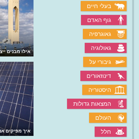
בעלי חיים
גוף האדם
גאוגרפיה
גאולוגיה
מהו העץ הסולארי?
אילו מבנים יי
גיבורי על
דינוזאורים
היסטוריה
המצאות גדולות
העולם
איך מפיקים אנ
חלל