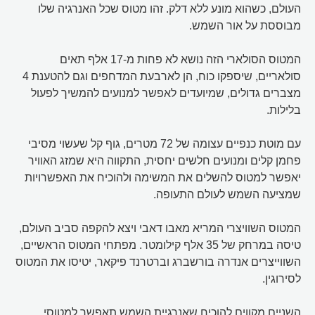
העולם, כשהוא מונע ללא דלק. זהו מטוס שכל האנרגיה שלו
מבוססת על אור השמש.
המטוס הסולארי הזה נושא לא פחות מ-17 אלף תאים
סולאריים, שיספקו כוח, הן לארבעת המדחפים וגם להטענת 4
מצברים גדולים, שמיועדים לאפשר למנועים להמשיך לפעול
בלילות.
עם מוטת כנפיים עצומה של 72 מטרים, גוף קל שעשוי מסיבי
פחמן קלים ומנועים חלשים יחסית, התקווה היא שמזג האוויר
יאפשר למטוס להשלים את המשימה ולהוכיח את האפשרויות
שמציעה השמש לעולם התעופה.
המטוס השוויצרי המריא מאבו דאבי ויצא להקפה סביב העולם,
טיסה במרחק של 35 אלף קילומטר. מפתחי המטוס הראשיים,
השווייצרים אנדרה בורשברג וברטרנד פיקאר, יטיסו את המטוס
לסירוגין.
השניים מקווים להוכיח שאנרגיית השמש תאפשר למטוסי