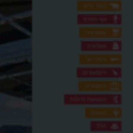
בעלי חיים
גוף האדם
גאוגרפיה
גאולוגיה
גיבורי על
דינוזאורים
היסטוריה
המצאות גדולות
העולם
חלל