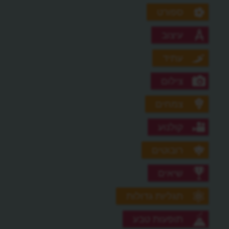
ספורט
עיצוב
עתיד
צילום
צמחים
קולנוע
רובוטים
שיאים
תגליות גדולות
תופעות טבע