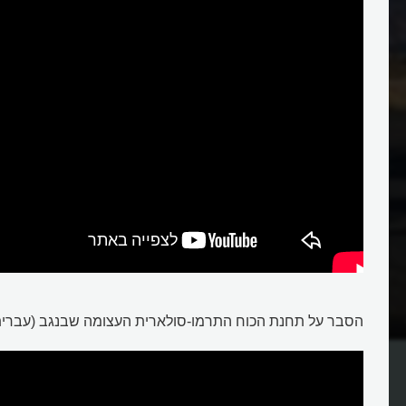
הסבר על תחנת הכוח התרמו-סולארית העצומה שבנגב (עברית
מהו המגדל הסולארי?