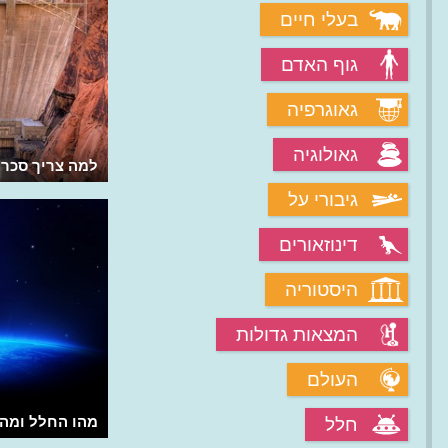
בעלי חיים
גוף האדם
גאוגרפיה
גאולוגיה
מהי תחנת החלל המסתובבת "גלגל פון
למה צריך סכרי
בראון"?
גיבורי על
דינוזאורים
היסטוריה
המצאות גדולות
העולם
מדוע עולה האוויר החם למעלה?
מהו החלל ומה 
חלל