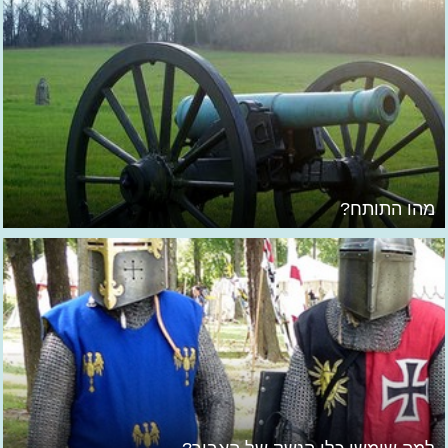
מהו התותח?