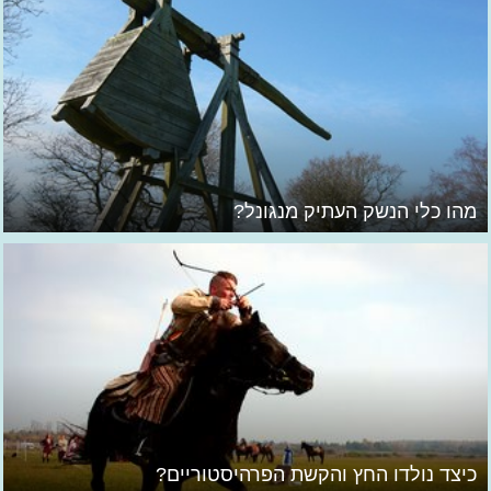
מהו כלי הנשק העתיק מנגונל?
כיצד נולדו החץ והקשת הפרהיסטוריים?