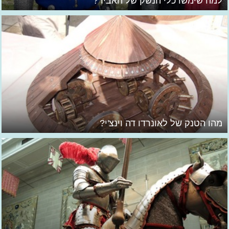
למה שימשו כלי הנשק של האביר?
מהו הטנק של לאונרדו דה וינצ'י?