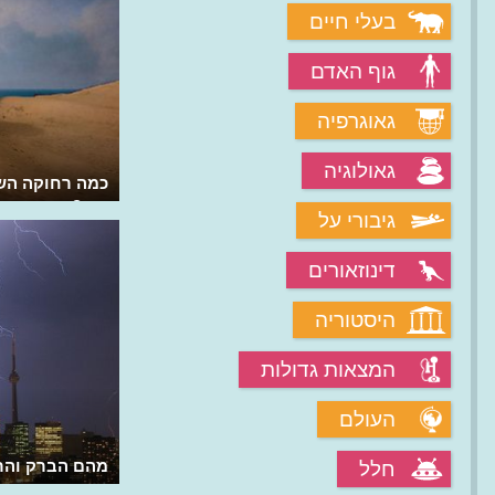
בעלי חיים
גוף האדם
גאוגרפיה
גאולוגיה
מהו חור תולעת?
כמה רחוקה הש
אור?
גיבורי על
דינוזאורים
היסטוריה
המצאות גדולות
העולם
מהו הרעם? ממה נוצרים הרעמים?
מהם הברק והר
חלל