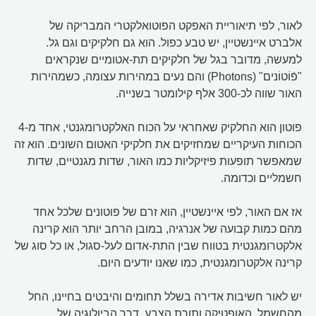
לאור, לפי תיאוריית האפקט הפוטואלקטרי המבריקה של
אלברט איינשטיין, יש טבע כפול. הוא גם חלקיקים וגם גל.
למעשה, מדובר בגל של חלקיקים תת-אטומיים שנקראים
"פֿוֹטוֹנים" (Photons) והם נעים במהירות עצומה, כשמהירות
האור שווה לכ-300 אלף קילומטר בשנייה.
פוטון הוא החלקיק שאחראי על הכוח האלקטרומגנטי, אחד מ-4
הכוחות העיקריים שמחזיקים את חלקיקי האטום השונים. הוא זה
שמאפשר תופעות פיזיקליות כמו האור, שדות מגנטיים, שדות
חשמליים וכדומה.
אז אם האור, לפי איינשטיין, הוא זרם של פוטונים שלכל אחד
מהם כמות קבועה של אנרגיה, במובן הרחב יותר הוא קרינה
אלקטרומגנטית בטווח שבין התת-אדום לעל-סגול, או כל סוג של
קרינה אלקטרומגנטית, כמו שאנו יודעים היום.
יש לאור חשיבות אדירה בשלל תחומים והיבטים בחיינו, החל
מהחשמל, האופטיקה ותורת הצבע, דרך הביולוגיה של