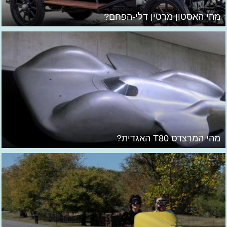
מהי האסטון מרטין דלי-הפחם?
מהי המרצדס T80 האגדית?