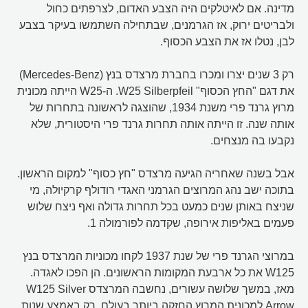
מדינה. אם לאיטלקים היה הצבע האדום, לצרפתים כחול
ולבריטים ירוק, אז הגרמנים, שבתחילה השתמשו בעיקר בצבע
לבן, נטלו אז את הצבע הכסוף.
רק 3 שנים יצרו ומכרו בחברת מרצדס בנץ (Mercedes-Benz)
את דגם "החץ הכסוף" W25 Silberpfeil. ה-W25 הייתה מכונית
מרוץ גרנד פרי משנת 1934, שהוצגה לראשונה בתחרות של
אותה שנה. זו הייתה אותה תחרות גרנד פרי היסטורית, שלא
נקבעו בה מנצחים.
אבל בשנה שאחריה הגיעה מרצדס "חץ כסוף" למקום הראשון.
בתוכה ישב נהג המרוצים הגרמני האגדי רודולף קרקיולה, מי
שניצח באותן שנים כמעט בכל תחרות גדולה ואף ניצח שלוש
פעמים באליפות אירופה, שקדמה לפורמולה 1.
במרוצי הגרנד פרי של שנת 1937 לקחו מכוניות המרצדס בנץ
W125 את כל ארבעת המקומות הראשונים. הן הפכו לאגדה.
מאז, במשך שלושה עשורים, נחשבה המרצדס W125 Silver
Arrow למכונית המרוץ החזקה ביותר בעולם. רק באמצע שנות