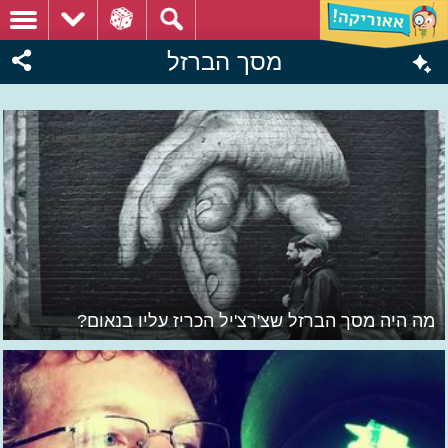
מסך הברזל
מה היה מסך הברזל שצ'רצ'יל הכריז עליו בנאום?