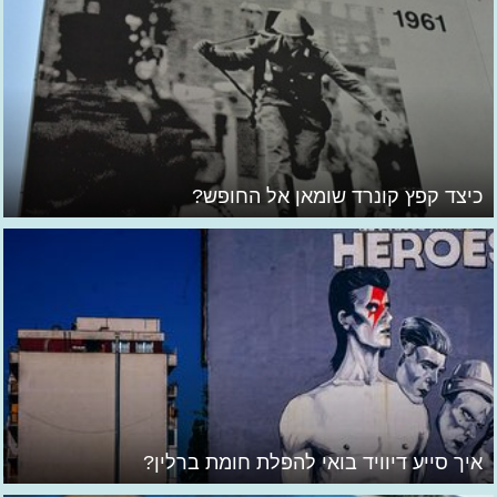
כיצד קפץ קונרד שומאן אל החופש?
איך סייע דיוויד בואי להפלת חומת ברלין?