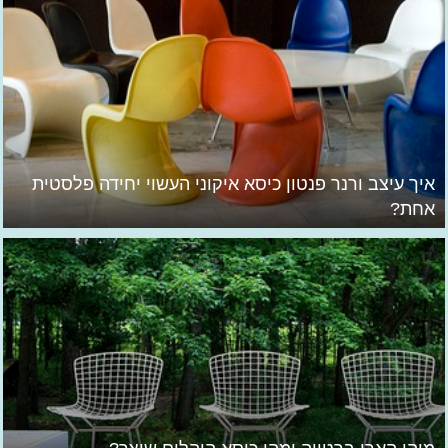
איך עיצב ורנר פנטון כיסא איקוני העשוי יחידה פלסטית
אחת?