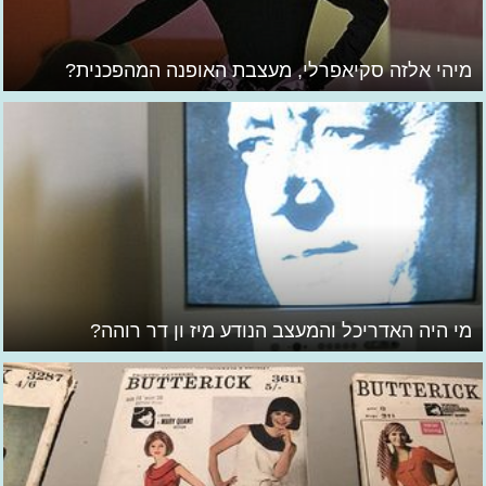
מיהי אלזה סקיאפרלי, מעצבת האופנה המהפכנית?
מי היה האדריכל והמעצב הנודע מיז ון דר רוהה?