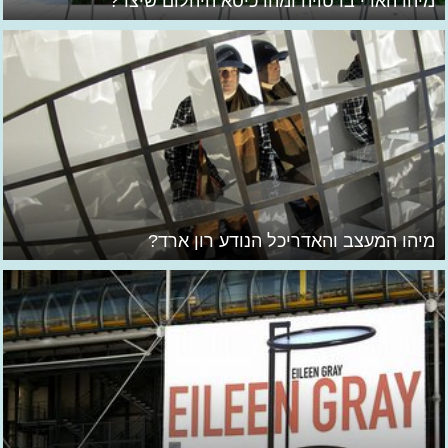
מיהו הארי ברטויה ומהו כיסא היהלום שיצר?
מיהו המעצב והאדריכל הנודע רון ארד?