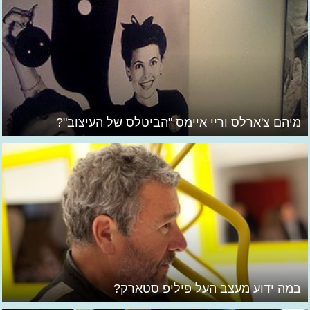
מיהם צ'ארלס וריי איימס "הביטלס של העיצוב"?
במה ידוע מעצב העל פיליפ סטארק?