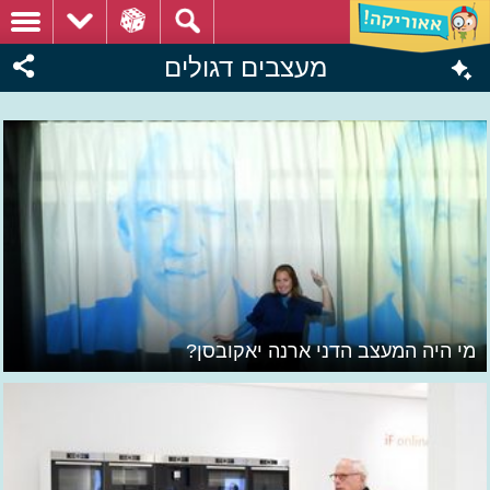
מעצבים דגולים
מי היה המעצב הדני ארנה יאקובסן?