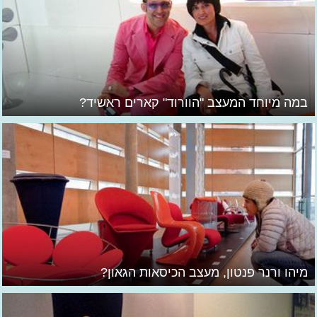
במה מיוחד המעצב "הוורוד" קארים ראשיד?
מיהו ורנר פנטון, מעצב הכיסאות הגאון?