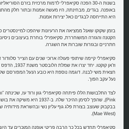
באופנה. בגדים, מבחינתה, היו מעשה אמנות ובתור חלק מהתנ
היא התייחסה לבגדים כאל יצירות אמנות.
בזמן שקוקו שאנל ממציאה את הרעיונות שיהפכו למיינסטרים
הקטנה והגזרה המשוחררת, סקיאפרלי בוחרת בעיצובים ניסיוניים
חתרניים ובגזרות שוברות את השגרה.
סקיאפרלי קיימה שיתופי פעולה ארוכי שנים עם הצייר סלוודור ד
וז'אן קוקטו. יחד יצרו
חצאית משי לבנה. דוגמה נוספת היא כובע הנעל המפורסם ש
נעל עקב הפוך.
מיהי אלזה סקיאפרלי, מעצבת האופ
בבקבוק שעוצב בצורת פלג גוף עליון נשי ובהשראת מידותיה של
המהפכנית?
(Mae West).
סקיאפרלי תחדש בכל כך הרבה פריטי אופנה המוכרים עד היום,