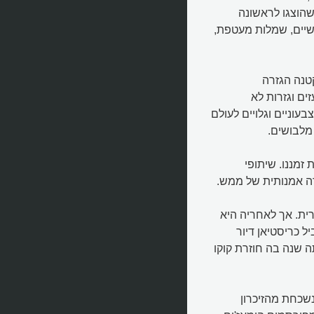
הוצגו לראשונה
ם נשיים, שמלות מעטפת,
טנה הגזרה
ם וגזרות לא
ות. היא גם תהיה הראשונה שתכניס רוכסנים (Zippers) צבעוניים וגלויים לעולם
מלבושים.
זמננו. שיתופי
רה אמנותית של ממש.
ית. אך לאחריה היא
ון "המראה החדש" (New Look) שמוביל כריסטיאן דיור
ה שלה נסגר ב-1954, בדיוק באותה שנה בה חוזרת קוקו
נשכחת מהזיכרון