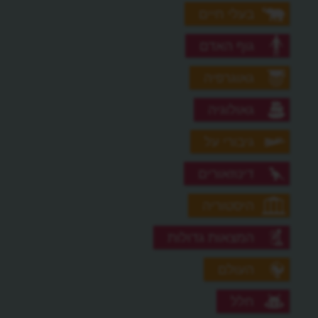
בעלי חיים
גוף האדם
גאוגרפיה
גאולוגיה
גיבורי על
דינוזאורים
היסטוריה
המצאות גדולות
העולם
חלל