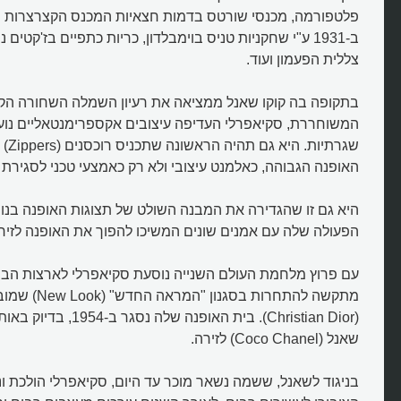
פלטפורמה, מכנסי שורטס בדמות חצאיות המכנס הקצרצרות ש
ב-1931 ע"י שחקניות טניס בוימבלדון, כריות כתפיים בז'קטי
צללית הפעמון ועוד.
בתקופה בה קוקו שאנל ממציאה את רעיון השמלה השחורה הק
המשוחררת, סקיאפרלי העדיפה עיצובים אקספרימנטאליים נועזי
שגרתי
האופנה הגבוהה, כאלמנט עיצובי ולא רק כאמצעי טכני לסגירת 
היא גם זו שהגדירה את המבנה השולט של תצוגות האופנה בנות 
הפעולה שלה עם אמנים שונים המשיכו להפוך את האופנה לזי
עם פרוץ מלחמת העולם השנייה נוסעת סקיאפרלי לארצות הבר
מתקשה להתחרות בסגנ
(Christian Dior). בית האופנ
שאנל (Coco Chanel) לזירה.
בניגוד לשאנל, ששמה נשאר מוכר עד היום, סקיאפרלי הולכת ו