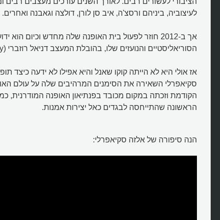
הציבורי לעשורים רבים. לאורך השנים עורכים מעצבים רבים ו
לעיצוביה, ביניהם ורסצ'ה, איב סן לורן, דולצה וגאבנה ואחרים.
אך ב-2012 חוזר לפעול בית האופנה שלה מחדש וכיום הוא יד
הסוריאליסטיים והנועזים שלו, בהובלת המעצב דניאל רוזברי (Daniel Roseberry).
אז אולי היא לא הייתה קוקו שאנל והיא אפילו לא ידעה כיצד תו
סקיאפרלי השאירה את הסימנים המרהיבים שלה על עולם האו
הקודמת וזכתה במקום מכובד בפנתיאון האופנה המודרנית, כ
הראשונה שהתייחסה לבגדים כאל יצירות אמנות.
הנה סיפורה של אלזה סקיאפרלי: