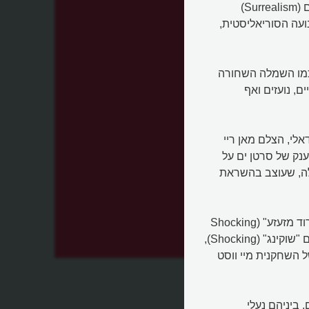
בשנות ה-30 הפכה סקיאפרלי לדמות מרכזית בזרם הסוריאליזם (Surrealism)
ועה הסוריאליסטית,
 כמו השמלה השחורה
, נועזים ואף
אלי, הצלם מאן ריי
 את שמלת הלובסטר משנת 1937, הדפס ענק של סרטן ים על
לה, שעוצב בהשראת
לצד התלבושות הללו פיתחה סקיאפרלי גוון ורוד עז, שכינתה "ורוד מזעזע" (Shocking
Pink), שהפך לסימן ההיכר שלה. ב-1937 היא משיקה את בושם "שוקינג" (Shocking),
נה
 השחקנית מיי ווסט
 ביניהם נעלי