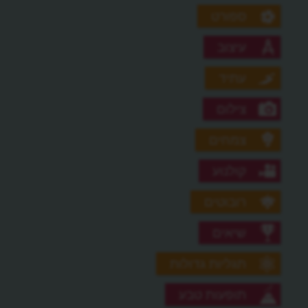
ספורט
עיצוב
עתיד
צילום
צמחים
קולנוע
רובוטים
שיאים
תגליות גדולות
תופעות טבע