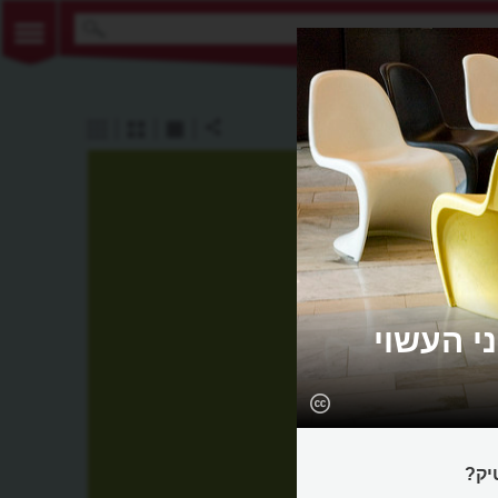
ני העשוי
יק?