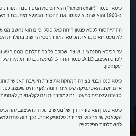
כיסא "פנטון" (Panton chair) הוא הכיסא המפורסם 
ב-1960 והוא שהביא לפנטון את ההכרה הבינלאומית, בתור מעצב חשוב.
ההתייחסות לכסא פנטון היתה כאל פסל וכיום הוא נחשב ממש א
לא מעט רואים בו את הכיסא המודרניסטי החשוב בתולדות העי
לפרס העיצוב A.I.D. פנטון התחיל, למעשה, בתור תלמיד
יעקובסון.
כיסא פנטון בנוי בצורה המחקה את צורת הישיבה האנושית והו
אדם יושב. האסתטיקה שלו אינה דומה לאף רהיט שעוצב לפניו 
סביבה עיצובית כמעט - גם למודרניות וגם לקלאסיות, לאתניות 
כיסא פנטון הוא פורץ דרך של ממש בתולדות העיצוב. זהו הכיס
הקלאסי, שיוצר כולו מיחידת פלסטיק אחת. בכך הוא פתח למ
להשתלטות הפלסטיק.