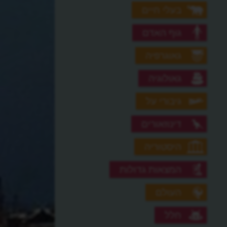
בעלי חיים
גוף האדם
גאוגרפיה
גאולוגיה
גיבורי על
דינוזאורים
היסטוריה
המצאות גדולות
העולם
חלל