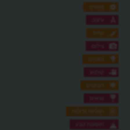
ספורט
עיצוב
עתיד
צילום
צמחים
קולנוע
רובוטים
שיאים
תגליות גדולות
תופעות טבע