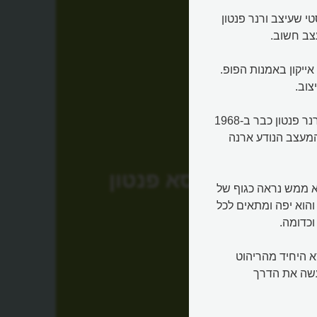
והמודרניסטי שעיצב ורנר פנטון
ייקון באמנות הפופ.
צוב.
על הכיסא הסנסציוני שיצר ושכולם כל כך התלהבו ממנו הגיע ורנר פנטון כבר ב-1968
ו של המעצב הנודע ארנה
כיסא פנטון
א ממש נראה כגוף של
והוא יפה ומתאים לכל
וכדומה.
א היחיד מהריהוט
עשה את הדרך