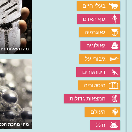
בעלי חיים
גוף האדם
גאוגרפיה
גאולוגיה
האם ניתן ליצור זהב ממתכות זולות?
מהו האלומיניו
גיבורי על
דינוזאורים
היסטוריה
המצאות גדולות
העולם
מהי אבן החכמים?
מהי מתכת הכס
חלל