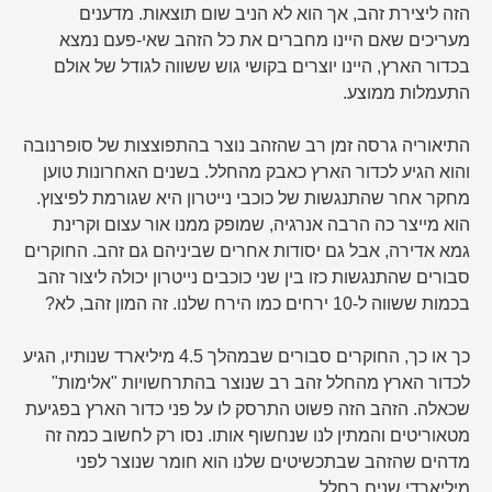
הזה ליצירת זהב, אך הוא לא הניב שום תוצאות. מדענים
מעריכים שאם היינו מחברים את כל הזהב שאי-פעם נמצא
בכדור הארץ, היינו יוצרים בקושי גוש ששווה לגודל של אולם
התעמלות ממוצע.
התיאוריה גרסה זמן רב שהזהב נוצר בהתפוצצות של סופרנובה
והוא הגיע לכדור הארץ כאבק מהחלל. בשנים האחרונות טוען
מחקר אחר שהתנגשות של כוכבי נייטרון היא שגורמת לפיצוץ.
הוא מייצר כה הרבה אנרגיה, שמופק ממנו אור עצום וקרינת
גמא אדירה, אבל גם יסודות אחרים שביניהם גם זהב. החוקרים
סבורים שהתנגשות כזו בין שני כוכבים נייטרון יכולה ליצור זהב
בכמות ששווה ל-10 ירחים כמו הירח שלנו. זה המון זהב, לא?
כך או כך, החוקרים סבורים שבמהלך 4.5 מיליארד שנותיו, הגיע
לכדור הארץ מהחלל זהב רב שנוצר בהתרחשויות "אלימות"
שכאלה. הזהב הזה פשוט התרסק לו על פני כדור הארץ בפגיעת
מטאוריטים והמתין לנו שנחשוף אותו. נסו רק לחשוב כמה זה
מדהים שהזהב שבתכשיטים שלנו הוא חומר שנוצר לפני
מיליארדי שנים בחלל.