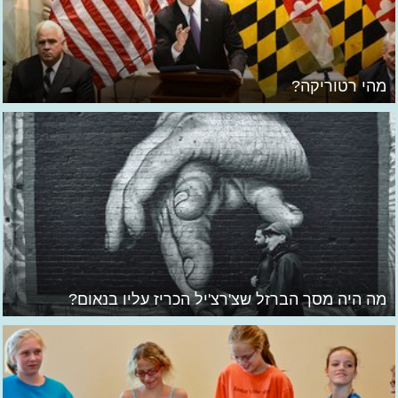
מהי רטוריקה?
מה היה מסך הברזל שצ'רצ'יל הכריז עליו בנאום?