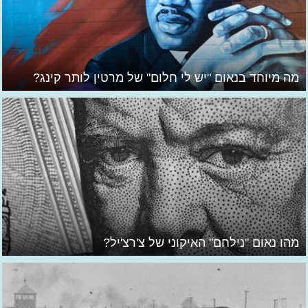
מה מיוחד בנאום "יש לי חלום" של מרטין לותר קינג?
מהו נאום "נילחם" האיקוני של צ'רצ'יל?