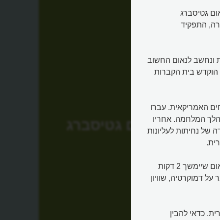
ום גטיסברג
ת המטרה, התפקיד
ת ונחשב לנאום החשוב
ו הוקדש בית הקברות
 מלחמת האזרחים האמריקאית. עברו
הלך המלחמה. אחריו
נאום גטיסברג
ה של נחיתות לעליונות
ית.
ברכבת לגטיסברג ועל גב מעטפה פשוטה, כתב לינקולן את הנאום שיימשך 2 דקות
ל דמוקרטיה, שוויון
ת. כדאי להבין