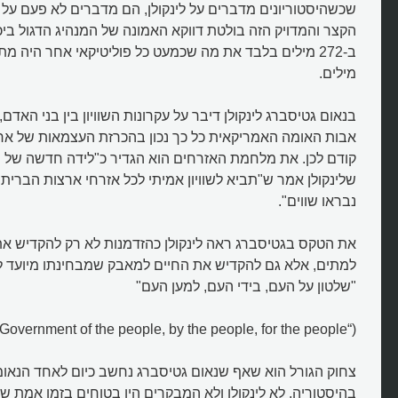
שכשהיסטוריונים מדברים על לינקולן, הם מדברים לא פעם על ה
הקצר והמדויק הזה בולטת דווקא האמונה של המנהיג הדגול ביכ
ב-272 מילים בלבד את מה שכמעט כל פוליטיקאי אחר היה 
מילים.
בנאום גטיסברג לינקולן דיבר על עקרונות השוויון בין בני האדם,
קודם לכן. את מלחמת האזרחים הוא הגדיר כ"לידה חדשה של חי
שלינקולן אמר ש"תביא לשוויון אמיתי לכל אזרחי ארצות הברית"
נבראו שווים".
את הטקס בגטיסברג ראה לינקולן כהזדמנות לא רק להקדיש את
למתים, אלא גם להקדיש את החיים למאבק שמבחינתו מיועד ל
"שלטון על העם, בידי העם, למען העם"
איך הפך נאום גטיסברג של לינקולן 
(“Government of the people, by the people, for the people”)
חשוב?
צחוק הגורל הוא שאף שנאום גטיסברג נחשב כיום לאחד הנאומ
בהיסטוריה, לא לינקולן ולא המבקרים היו בטוחים בזמן אמת שה