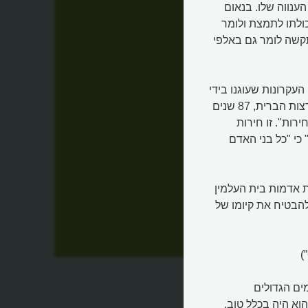
ענווה שלו. בנאום
ולתו לתמצת ולומר
מתקשה לומר גם באלפי
 העקרונות שעוגנו בידי
אבות האומה האמריקאית כל כך נכון בהכרזת העצמאות של ארצות הברית, 87 שנים
רות". זו חירות
 כי "כל בני האדם
 אדמות בית העלמין
הבטיח את קיומו של
כל כך
ים הגדולים
וא היה בכלל טוב.