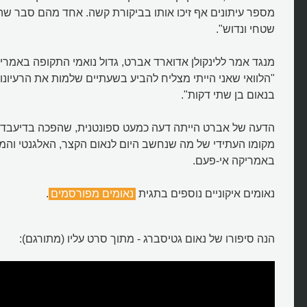
מספר עיתונים אף זיכו אותו בביקורת קשה. אחד מהם סבר שה
שטחי ונדוש".
מנגד אמר ללינקולן אדוארד אברט, גדול נואמי התקופה באמרי
"הלוואי שאני הייתי מצליח להביע בשעתיים שלמות את הרעיו
בנאום בן שתי דקות".
הדעה של אברט הייתה דעה כמעט ספונטנית, שהפכה בדיעבד 
מקומו העתידי של מה שנחשב היום לנאום הקצר, האלגנטי והמ
באמריקה אי-פעם.
נאומים איקוניים נוספים בתגית
נאומים מפורסמים
.
הנה סיפורו של נאום גטיסברג - מתוך סרט עליו (מתורגם):