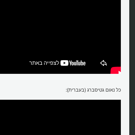
כל נאום גטיסברג (בעברית):