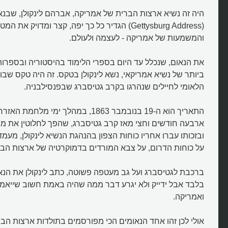
היה זה נשיא ארצות הברית של אמריקה, אברהם לינקולן, שבנא
(Gettysburg Address) הגדיר כל כך יפה, קצר ומדויק א
והמשמעות של אמריקה - לעצמה ולעולם.
את הנאום, שנכלל עד היום בספרי הלימוד בהיסטוריה ובספרו
ביותר של נשיא אמריקאי, נשא לינקולן בטקס. זה היה טקס שב
הלאומי לחיילים שנהרגו בקרב גטיסברג שבפנסילבניה.
התאריך הוא ה-19 בנובמבר 1863, במהלך ימי
ארבעה חודשים וחצי מאז קרב גטיסברג, שהפך לחלוטין את מ
ובזכותו עברו אחריו כוחות הצפון בהנהגת הנשיא לינקולן, מעמד
על כוחות הדרום, על צבא המורדים בדמוקרטיה של ארצות הבר
בלבד אבל ידייק ולא יגרע דבר ממה שהיה באמת חשוב שייאמר ע
ואמריקה.
אולי לכן זהו אחד הנאומים הכי מפורסמים בתולדות ארצות הברי