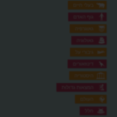
בעלי חיים
גוף האדם
גאוגרפיה
גאולוגיה
גיבורי על
דינוזאורים
היסטוריה
המצאות גדולות
העולם
חלל