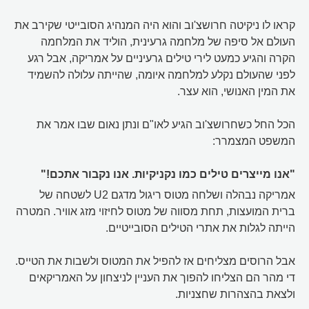
קראו לו ניקיטה חרושצ'וב והוא היה המנהיג הסובייטי שקירב את
העולם אל סיפה של מלחמה גרעינית, הוליד את המלחמה
הקרה והגיע כמעט לירי טילים גרעיניים על אמריקה, אבל רגע
לפני שהעולם נקלע למלחמה איומה, שהייתה עלולה להשמיד
את המין האנושי, הוא עצר.
הכל החל כשחרושצ'וב הגיע לאו"ם ונתן נאום שבו אמר את
המשפט המצמרר:
"אנו מייצרים טילים כמו נקניקיות. אנו נקבור אתכם!"
אמריקה נבהלה ושלחה מטוס ריגול מדגם U2 לשטחה של
ברית המועצות, תחת מסווה של מטוס לחיזוי מזג אוויר. המטרה
הייתה לגלות את אתרי הטילים הסובייטיים.
אבל הרוסים מצליחים אז להפיל את המטוס ולשבות את הטייס.
די מהר הם הצליחו להפוך את העניין לניצחון על האמריקאים
ולצאת בהצהרות שחצניות.