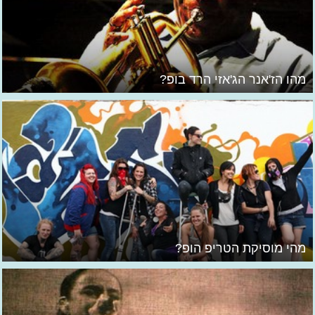
מהו הז'אנר הג'אזי הרד בופ?
מהי מוסיקת הטריפ הופ?