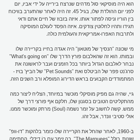
הוא היה מוסיקאי סול מדהים שנרצח בירייה על ידי אביו, יום
לפני יום ההולדת שלו, בגיל 45. זה היה לאחר שהתערב בוויכוח
בין הוריו וניסה לפתור אותו. איזה בזבוז של חיים אתם ודאי
תגידו ותהיו לחלוטין צודקים. איזה הפסד לעולם המוסיקה
ולתרבות האפרו-אמריקאית והעולמית כולה.
מי שכונה "הנסיך של מוטאון" היה אגדה בחייו בקריירה שלו
ובמותו. הוא זה שהאלבום פורץ הדרך שלו "What's going on"
נבחר לאלבום הגדול ביותר בכל הזמנים ועבר לראשונה את
סרג'נט פפר של הביטלס ואת "Pet Sounds" של הביץ' בויז -
המתמודדים הקבועים בראש הדירוג המופלא ורב השנים הזה.
גיי, שהיה גם מפיק מוסיקלי מוכשר במיוחד, הצליח ליצור כמה
מהתקליטים הטובים בסגנון שלו, חלקם אף פורצי דרך של
ממש. קשה לחשוב על זמר נשמה (Soul) מרתק ומוכשר ממנו.
אולי סטיבי וונדר, אבל זהו.
ב-1960, לאחר שהחל את הקריירה שלו כזמר בלהקות "דו-וופ"
שונות, כולל "The Marquees", בה זימר עם בוֹ דידלי, החתימה