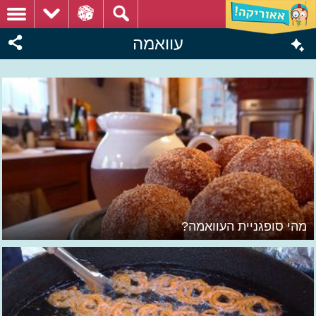
עוואמה
מהי סופגניית העוואמה?