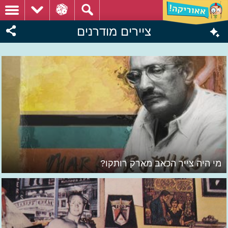
ציירים מודרנים
מי היה צייר הכאב מארק רותקו?