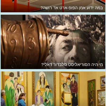
במה ידוע אמן הפופ-ארט אד רושה?
מי היה הסוריאליסט סלבדור דאלי?