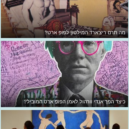
מה תרם ריצ'ארד המילטון לפופ ארט?
כיצד הפך אנדי וורהול לאמן הפופ ארט המוביל?