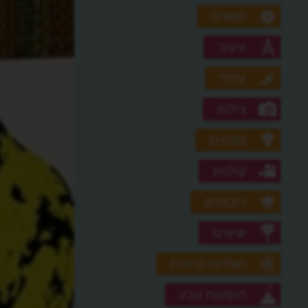
ספורט
עיצוב
עתיד
צילום
צמחים
קולנוע
רובוטים
שיאים
תגליות גדולות
תופעות טבע