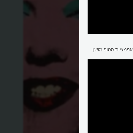
אנימציית סטופ מושן: