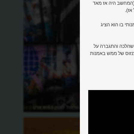
המחשב היה אז מאד
ז).
ותי בו הוא הציג
, שהלכה והתגברה על
צנזוס של ממש באמנות
מרק
כיצד הפך אנדי וורהול לאמן הפופ ארט
המוביל?