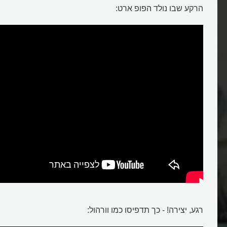
הרקע שבו נולד הפופ ארט:
רגע, יצירה! - כך תדפיסו כמו וורהול:
ן מונרו לאייקון תרבותי?
מהו פופ ארט?