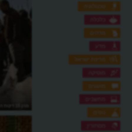
טכנולוגיה
כלכלה
מדהים
מדע
מדינת ישראל
מוסיקה
מושגים
מחשבים
מהו הסרט הארוך ביותר בכל הזמנים?
מהן 15 דקות התהילה של אנדי וורהול?
נופים
מסתורין