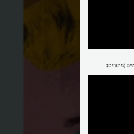
ים (מתורגם):