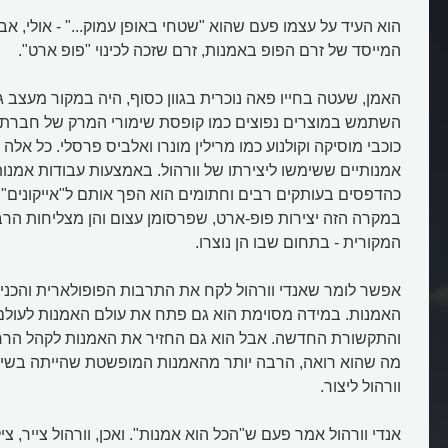
הוא העיד על עצמו פעם שהוא "שטחי באופן עמוק..." - אולי, אבל
המייסד של זרם הפופ באמנות, זרם שזכה לכינוי "פופ ארט".
האמן, שעטה בחייו פאה נוכרית בגוון כסוף, היה במקור מעצב גרפ
השתמש במוצרים נפוצים כמו קופסת שימורי המרק של חברת 
כוכבי מוסיקה וקולנוע כמו מרילין מונרו ואלביס פרסלי. כל אלה 
אמנותיים ששימשו ליצירתו של וורהול. באמצעות עבודות אמנו
כהדפסים בעותקים רבים וחתומים הוא הפך אותם ל"אייקונים" מו
במקרה הזה יצירות פופ-ארט, שפרסומן עצום והן מצליחות ה
המקורית - בתחום שבו הן נוצרו.
אפשר לומר שאנדי וורהול לקח את התרבות הפופולארית והכני
האמנות. במידה מסוימת הוא גם פתח את עולם האמנות לעולם 
והתקשורת החדשה. אבל הוא גם החזיר את האמנות לקהל הרחב
מה שהוא רואה, הרבה יותר מהאמנות המופשטת שהייתה בשי
וורהול ליצור.
אנדי וורהול אמר פעם ש"הכל הוא אמנות". ואכן, וורהול צייר, צי