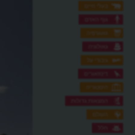
בעלי חיים
גוף האדם
גאוגרפיה
גאולוגיה
גיבורי על
דינוזאורים
היסטוריה
המצאות גדולות
העולם
חלל