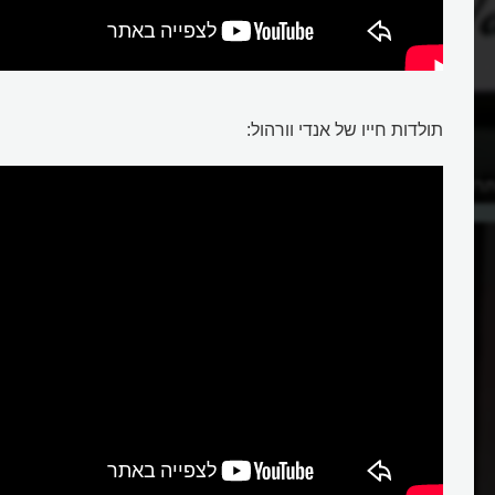
תולדות חייו של אנדי וורהול:
רת הקטיפה?