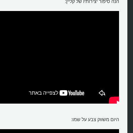
הנה סיפור יצירותיו של קליין:
מהו סגנון הציור של איב קליין?
היום משווק צבע על שמו: