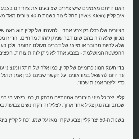
האם הייתם מאמינים שיש ציירים שצובעים את ציוריהם בצבע 
איב קליין (Yves Klein) החל ליצור בשנות ה-40 ציורים מאד מעניינים.
הציורים שלו כללו רק צבע אחד! - לטענתו של קליין הוא ראה ש
מכיוון שלא היה בהם שום דבר שניתן לזהות מהחיים. והרי זו מ
שלא להיות מחובר או מייצג של דברים מעולם החומר. ולכן בעיניו
ההפשטה המושלמת - בצבע אחד לא ניתן לזהות צורות, חפצים 
בדי הענק המונוכרומיים של קליין, כמו אלה של רותקו ומנצוני 
עד היום להישאל במוזיאונים, על הקשר שבינם לבין אמנות ועל
כדי "ליצור אמנות שכזו".
קליין יצר כל מיני חיבורים אמנותיים מרתקים, כמו ביצוע חי בניצ
שכתב ובה נוגן צליל אחד ארוך. לצליל זה רקדו נשים צבועות בכ
בשנות ה-50 יצר קליין צבע שקרוי מאז על שמו, "כחול קליין בינלאומי" (IKB).