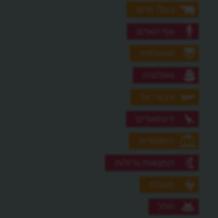
בעלי חיים
גוף האדם
גאוגרפיה
גאולוגיה
גיבורי על
דינוזאורים
היסטוריה
המצאות גדולות
העולם
חלל