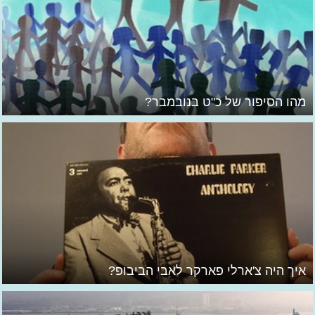
מהו הסיפור של כ"ט בנובמבר?
איך היה צ'ארלי פארקר לאבי הביבופ?