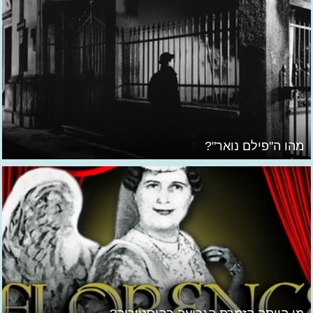
מהו ה"פילם נואר"?