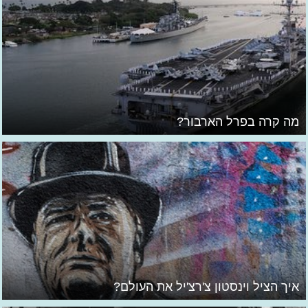
מה קרה בפרל הארבור?
איך הציל וינסטון צ'רצ'יל את העולם?