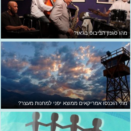
מהו סגנון הביבופ בג'אז?
מתי הוכנסו אמריקאים ממוצא יפני למחנות מעצר?