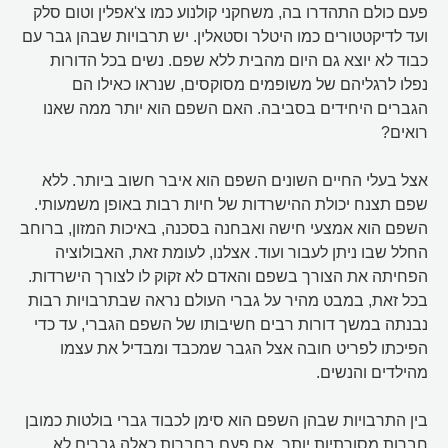
פעם כולם התהדרו בה, משחקני קולנוע כמו צ'אפלין וטום סלק
ועד לדיקטטורים כמו היטלר וסטאלין. יש תרבויות שבהן גבר עם
כבוד לא יוצא גם היום מהבית ללא שפם. נשים בכל הדורות
נפלו לרגליהם של משופמים מסוקסים, שנראו כאילו הם
הגברים היחידים בסביבה. האם השפם הוא יותר ממה שאנו
רואים?
אצל בעלי החיים השונים השפם הוא איבר חשוב ביותר. ללא
שפם תצנח יכולת ההישרדות של חיות רבות באופן משמעותי.
השפם הוא אמצעי חישה ואבחנה בסכנה, באיכות המזון, ברוחב
החלל שבו ניתן לעבור ועוד. אצלנו, לעומת זאת, האבולוציה
הפחיתה את הצורך בשפם והאדם לא זקוק לו לצורך הישרדות.
בכל זאת, במבט מהיר על גברי העולם נראה שבתרבויות רבות
נבנתה במשך דורות רבים חשיבותו של השפם הגברי, עד כדי
הפיכתו לפריט חובה אצל הגבר שמכבד ומבדיל את עצמו
מהילדים והנשים.
בין התרבויות שבהן השפם הוא סימן לכבוד גברי בולטות כמובן
חברות מסורתיות יותר. אם פעם בחברות כאלה גברים לא