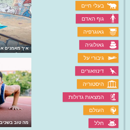
בעלי חיים
גוף האדם
גאוגרפיה
גאולוגיה
איך מאמנים את
מקום?
גיבורי על
דינוזאורים
היסטוריה
המצאות גדולות
העולם
מה טוב בשכיבו
חלל