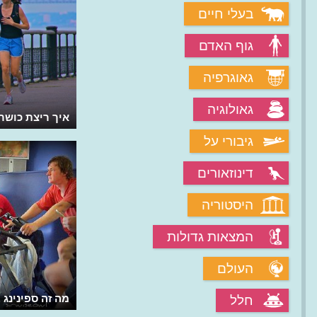
בעלי חיים
גוף האדם
גאוגרפיה
גאולוגיה
איך ריצת כושר
גיבורי על
דינוזאורים
היסטוריה
המצאות גדולות
העולם
מה זה ספינינג
חלל