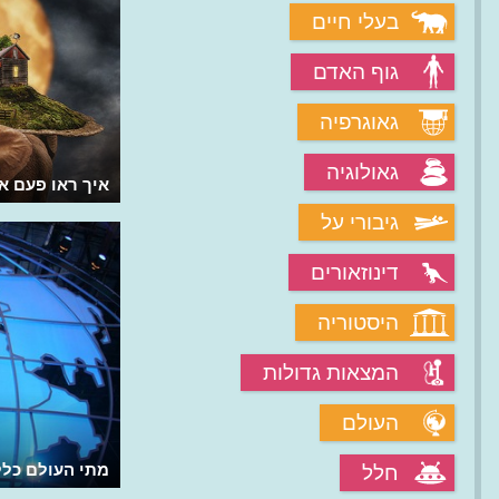
בעלי חיים
גוף האדם
גאוגרפיה
גאולוגיה
מהי ההכחדה האחרונה שהייתה בכדור
איך ראו פעם א
הארץ?
גיבורי על
דינוזאורים
היסטוריה
המצאות גדולות
העולם
מה הייתה הכחדת הפרם של כדור הארץ?
מתי העולם כל
חלל