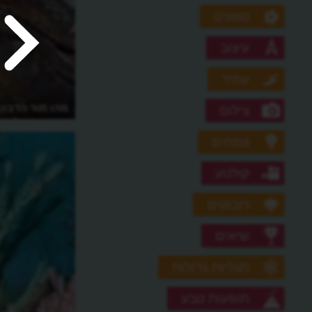
ספורט
עיצוב
עתיד
מהו תור הדבון
צילום
הדגים והעליה 
צמחים
קולנוע
רובוטים
שיאים
תגליות גדולות
תופעות טבע