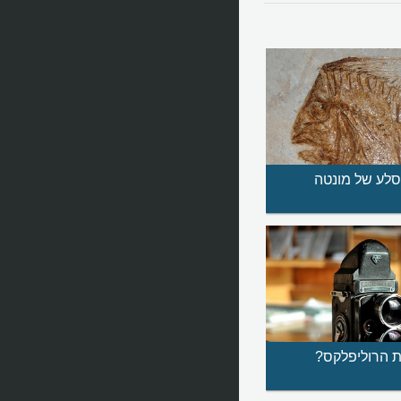
סלע של מונטה
 הרוליפלקס?