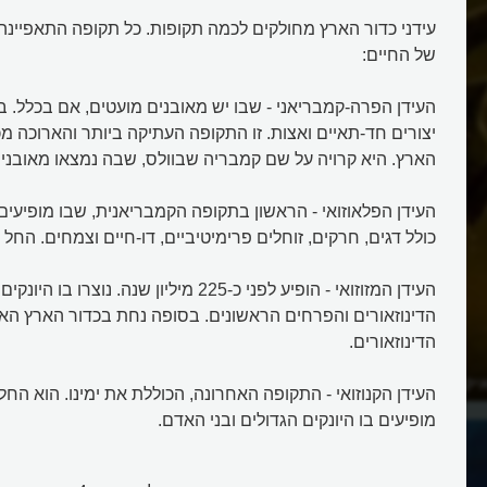
עידני כדור הארץ מחולקים לכמה תקופות. כל תקופה התאפיינ
של החיים:
העידן הפרה-קמבריאני - שבו יש מאובנים מועטים, אם בכלל. בע
יצורים חד-תאיים ואצות. זו התקופה העתיקה ביותר והארוכה מכו
הארץ. היא קרויה על שם קמבריה שבוולס, שבה נמצאו מאובני
העידן הפלאוזואי - הראשון בתקופה הקמבריאנית, שבו מופיעים
כולל דגים, חרקים, זוחלים פרימיטיביים, דו-חיים וצמחים. החל לפני כ-600 מיל
העידן המזוזואי - הופיע לפני כ-225 מיליון שנה. נו
הדינוזאורים והפרחים הראשונים. בסופה נחת בכדור הארץ ה
הדינוזאורים.
קון, הידוע כעידן
מהן התקופות הגאולוגיות של כדור
מופיעים בו היונקים הגדולים ובני האדם.