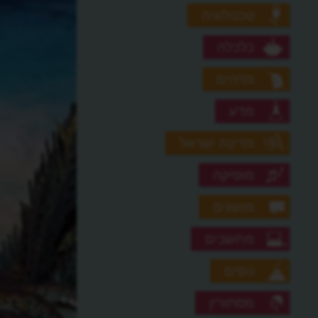
טכנולוגיה
כלכלה
מדהים
מדע
מדינת ישראל
מוסיקה
מושגים
מחשבים
נופים
מסתורין