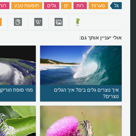
גל
‏
סערות
‏
רוח
‏
ים
‏
גלים
‏
תופעות טבע
‏
רוח
אולי יעניין אותך גם:
איך נוצרים גלים בים? איך הגלים
מהי סופת הוריקן
נוצרים?