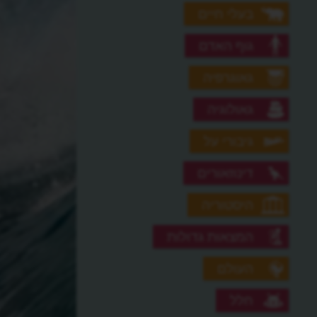
בעלי חיים
גוף האדם
גאוגרפיה
גאולוגיה
גיבורי על
דינוזאורים
היסטוריה
המצאות גדולות
העולם
חלל