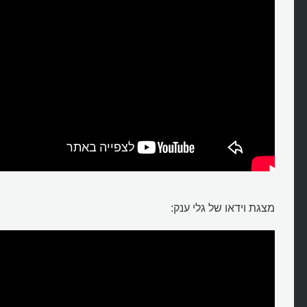
מצגת וידאו של גלי ענק: