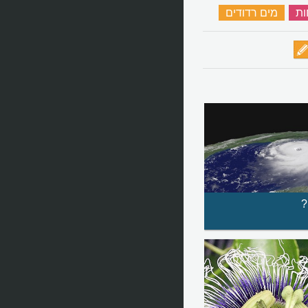
ות
‏
מים רדודים
‏
?