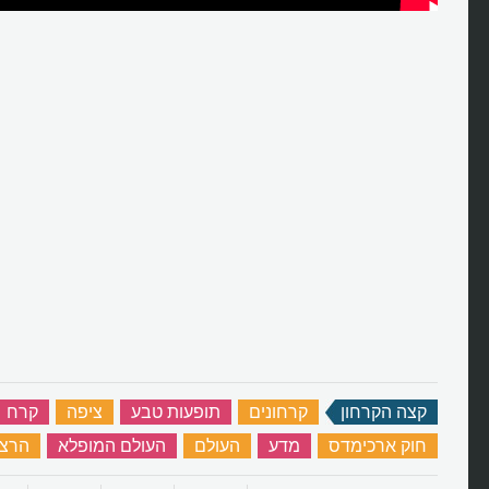
קצה הקרחון
‏
קרחונים
‏
תופעות טבע
‏
ציפה
‏
קרח
חוק ארכימדס
‏
מדע
‏
העולם
‏
העולם המופלא
‏
הרצא