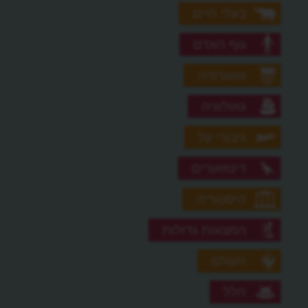
בעלי חיים
גוף האדם
גאוגרפיה
גאולוגיה
גיבורי על
דינוזאורים
היסטוריה
המצאות גדולות
העולם
חלל