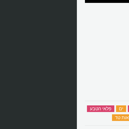
‏
ים
‏
פלאי הטבע
‏
ות טד
‏