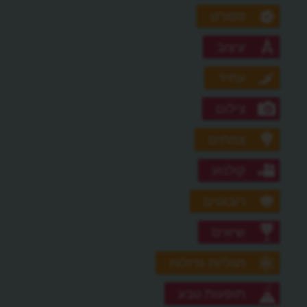
ספורט
עיצוב
עתיד
צילום
צמחים
קולנוע
רובוטים
שיאים
תגליות גדולות
תופעות טבע