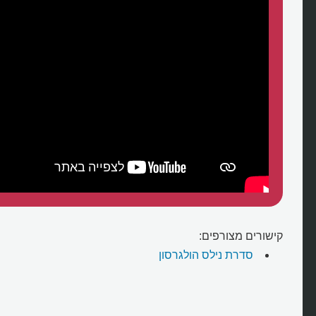
קישורים מצורפים:
סדרת נילס הולגרסון