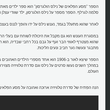
הספר "מסע הפלאים של נילס הולגרסון" הוא ספר ילדים מא
סלמה לגרלף. הספר מספר על נילס הולגרסון, ילד שוודי עצלן וא
לאחר שהוא מתעלל בגמד, נענש נילס על ידו והופך לננס בעצמו
במסגרת העונש הוא גם מקבל את היכולת לשוחח עם בעלי הח
שהוא מצטרף לאווזי הבר ועף על גבם בכל רחבי שבדיה, הוא הו
מתבגר ונעשה נער חביב ונעים הליכות.
הספר שיצא לאור ב-1906 הוא אחד מספרי הילדים הא
במהלך השנים נעשו סרטים על נילס וגם סדרת טלוויזיה מצויר
העולם.
מהו סיפורו של נילס הולגרסון?
הנה הפתיח של סדרת טלוויזיה ארוכה ואהובה על מסע הפלאים 