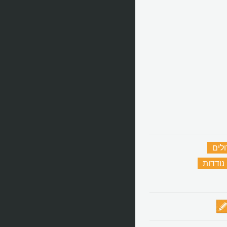
לים
‏
נודדות
‏