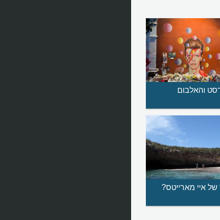
דסט והאלבום
של איי מארייטס?