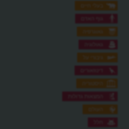
בעלי חיים
גוף האדם
גאוגרפיה
גאולוגיה
גיבורי על
דינוזאורים
היסטוריה
המצאות גדולות
העולם
חלל