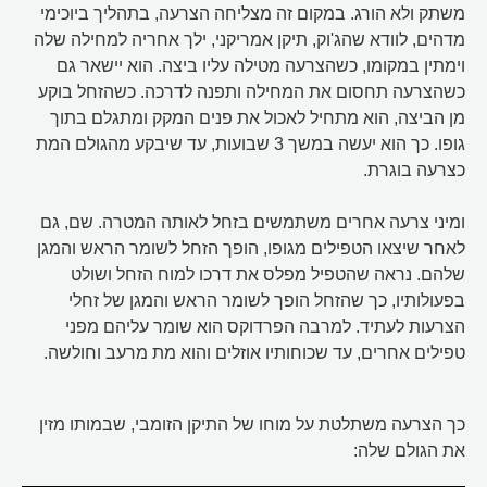
משתק ולא הורג. במקום זה מצליחה הצרעה, בתהליך ביוכימי
מדהים, לוודא שהג'וק, תיקן אמריקני, ילך אחריה למחילה שלה
וימתין במקומו, כשהצרעה מטילה עליו ביצה. הוא יישאר גם
כשהצרעה תחסום את המחילה ותפנה לדרכה. כשהזחל בוקע
מן הביצה, הוא מתחיל לאכול את פנים המקק ומתגלם בתוך
גופו. כך הוא יעשה במשך 3 שבועות, עד שיבקע מהגולם המת
כצרעה בוגרת.
ומיני צרעה אחרים משתמשים בזחל לאותה המטרה. שם, גם
לאחר שיצאו הטפילים מגופו, הופך הזחל לשומר הראש והמגן
שלהם. נראה שהטפיל מפלס את דרכו למוח הזחל ושולט
בפעולותיו, כך שהזחל הופך לשומר הראש והמגן של זחלי
הצרעות לעתיד. למרבה הפרדוקס הוא שומר עליהם מפני
טפילים אחרים, עד שכוחותיו אוזלים והוא מת מרעב וחולשה.
כך הצרעה משתלטת על מוחו של התיקן הזומבי, שבמותו מזין
את הגולם שלה: