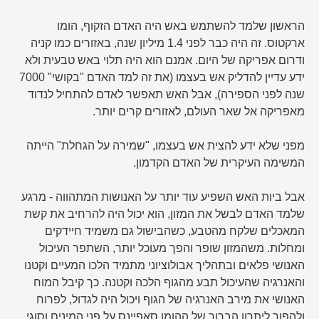
הראשון שלמד להשתמש באש היה האדם הזקוף, הומו
ארקטוס. זה היה כבר לפני 1.4 מיליון שנה, באזורים כמו קניה
ודרום אפריקה של היום. אמנם הוא היה תלוי באש טבעית ולא
ידע עדיין להדליק אש בעצמו (את זה למד האדם "בקושי" 7000
שנה לפני הספירה), אבל האש תאפשר לאדם להתחיל לנדוד
מאפריקה אל שאר העולם, לאזורים קרים יותר.
מפני שלא ידע להצית אש בעצמו, "שמירה על הגחלת" הייתה
המשימה העיקרית של האדם הקדמון.
אבל ביות האש השפיע עוד יותר על האנושות המתהווה - מרגע
שלמד האדם לבשל את המזון, הוא יכול היה להרחיב את קשת
המאכלים שלקח מהטבע, כשהבישול גם משמיד חיידקים
ומחלות. משהמזון שופר והפך מעוכל יותר, השתפר העיכול
האנושי פלאים ובתהליך אבולוציוני מתמיד הלכו המעיים וקטנו
והאנרגיה שהעיכול תבע מהגוף הלכה וקטנה. כך קיבל המוח
האנושי את מירב האנרגיה של הגוף ויכול היה לגדול, לפרוח
ולהפוך ליתרון הברור של ההומו סאפיינס על פני המינים וסוגי