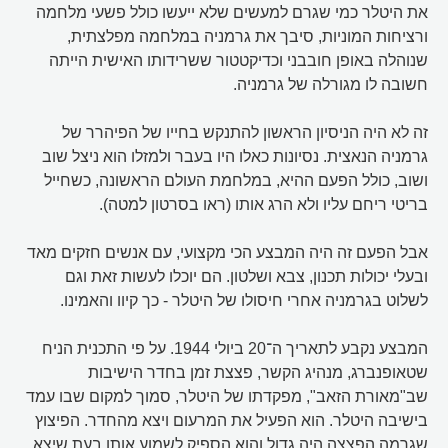
את היטלר כמי שגרם למעשים שלא ייעשו כולל פשעי מלחמה
ורציחות המוניות, סיבך את גרמניה במלחמה מפלצתית,
שנוהלה באופן חובבני וכדיקטטור ששרידותו האישית הייתה
חשובה לו מגורלה של גרמניה.
זה לא היה הניסיון הראשון להתנקש בחייו של הפיהרר של
גרמניה הנאצית. נסיונות כאלו היו בעבר ולמזלו הוא ניצל שוב
ושוב, כולל הפעם ההיא, במלחמת העולם הראשונה, כשחייל
בריטי ריחם עליו ולא הרג אותו (ראו בסרטון למטה).
אבל הפעם זה היה המבצע הכי מקצועי, עם אנשים חזקים מאד
ובעלי יכולות תכנון, צבא ושלטון. הם יוכלו לעשות זאת וגם
לשלוט בגרמניה אחרי חיסולו של היטלר - כך קיוו והאמינו.
המבצע נקבע לתאריך ה־20 ביולי 1944. על פי התכנית הניח
שטאופנברג, מנהיג הקשר, פצצת זמן בחדר הישיבות
שב"מאורת הזאב", מפקדתו של היטלר, סמוך למקום שבו עמד
בישיבה היטלר. הוא הפעיל את המרעום ויצא מהחדר. הפיצוץ
שגרמה הפצצה היה גדול והוא הספיק לשמוע אותו בעת שיצא