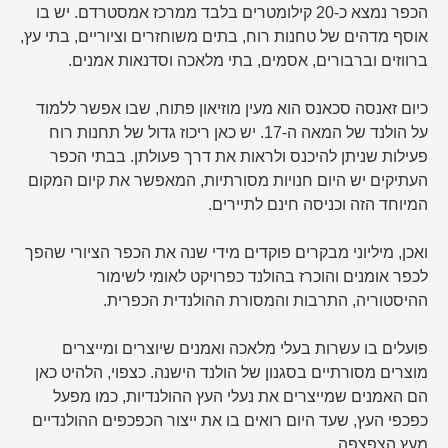
הכפר נמצא כ-20 קילומטרים בלבד ממרכז אמסטרדם. יש בו
אוסף מדהים של טחנות רוח, בתים משוחזרים וציוריים, בתי עץ,
ברווזים וברבורים, אסמים, בתי מלאכה וסדנאות אמנים.
כיום זאנסה סכאנס הוא מעין מוזיאון פתוח, שבו אפשר ללמוד
על הולנד של המאה ה-17. יש כאן ריכוז גדול של תחנות רוח
פעילות שניתן להיכנס ולראות את דרך פעולתן. בבתי הכפר
העתיקים יש היום חנויות מסורתיות, המאפשר את קיום המקום
המיוחד הזה וכניסה חינם לתיירים.
ואכן, מיליוני מבקרים פוקדים מידי שנה את הכפר הציורי שהפך
לכפר אומנים והוכרז בהולנד כפרויקט לאומי לשימור
ההיסטוריה, התרבות והמסורת ההולנדית הכפרית.
פועלים בו עשרות בעלי מלאכה ואמנים שיוצרים ומייצרים
מוצרים מסורתיים בסגנון של הולנד הישנה. כצפוי, הלהיט כאן
הם האמנים שמייצרים את נעלי העץ ההולנדיות, כמו מפעל
כפכפי העץ, שעד היום רואים בו את ייצור הכפכפים ההולנדיים
מעץ הצפצפה.