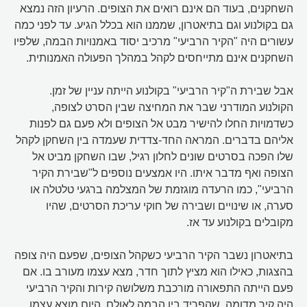
השחקנים, בעוד הם אינם רואים את הצופים. הרעיון הזה נמצא
גם בקולנוע וגם בתיאטרון, שממנו הוא בכלל הגיע. עד לפני כמה
עשורים היה "הקיר הרביעי" מרכיב יסוד באמנויות הבמה, שלפיו
השחקנים אינם מתייחסים לקהל במהלך הפעולה האמנותית.
אבל שבירת ה"קיר הרביעי" בקולנוע הייתה עניין של זמן.
הקולנוע המודרני שבר את המחיצה שבין הסרט לצופה,
כשדמויות החלו להישיר מבט אל הצופים ולא פעם גם לפנות
אליהם בדברים. המראה החד-צדדית שעמדה בין השחקן לקהל
שלו הפכה בסרטים שונים לחלון רגיל, שבו השחקן מביט אל
הצופה ואף מדבר איתו. היו אמצעים נוספים ל"שבירת הקיר
הרביעי", כמו הרעדה מוגזמת של המצלמה ברגעי טלטלה או
סערה, או שינויים ושבירה של חוקי עריכת הסרטים, שהיו
מקובלים בקולנוע עד אז.
בתיאטרון נשבר הקיר הרביעי כשקהל הצופים, שפעם היה צופה
בהצגות, כאילו הוא מציץ לתוך חדר, מצא עצמו מעורב בו. אם
פעם הייתה התפאורה מורכבת משלושה קירות והקיר הרביעי
היה קיר מדומה, שהפריד בין הבמה לאולם, היום מוצא עצמו