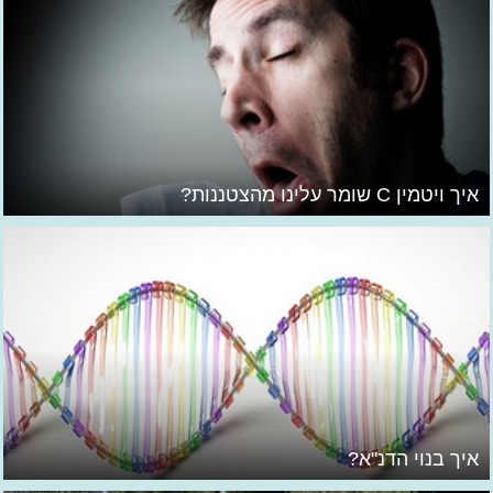
איך ויטמין C שומר עלינו מהצטננות?
איך בנוי הדנ"א?