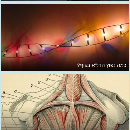
כמה נפוץ הדנ"א בגוף?