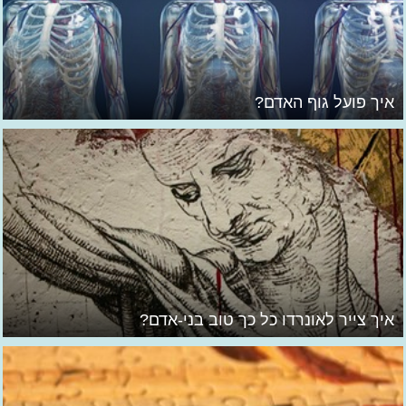
איך פועל גוף האדם?
איך צייר לאונרדו כל כך טוב בני-אדם?