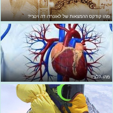
מהו קודקס ההמצאות של לאונרדו דה וינצ'י?
מהו הלב?