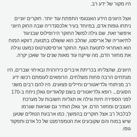
היו מקור של ידע רב.
אצל היוונים הידע האנטומי התפתח עוד יותר. חוקרים יווניים
ניתחו גופות אדם, במיוחד בעיר אלכסנדריה שבה החוק היווני
איפשר זאת. שם גילה למשל החוקר הירופילוס שבניגוד
לתיאוריה של אריסטו, שהלב הוא ששולט בתנועה, דווקא המוח
הוא האחראי לתנועת הגוף. החוקר ארסיסטרטוס כמעט וגילה
את מחזור הדם, מה שייקח עוד מאות שנים עד שאכן יקרה.
היוונים, שהצליחו בכריתת איברים כירורגית ובאיחוי שברים, היו
מנתחים הרבה פחות מוצלחים. הרומאים לעומתם רכשו ידע
רב מניתוחי גלדיאטורים וחיילים פצועים. היו להם רבים משני
הסוגים... רופא גלדיאטורים בשם קלאודיוס גאלן ניתח ב-170
לפני הספירה חיות וגילה אז תגליות חשובות על מערכת
העצבים ומחזור הדם. אך גאלן הותיר גם שגיאות שגרמו
לבלבול רב אצל חוקרים בהמשך, כמו ארבעת הנוזלים שטען
שיש במוח והם שקובעים את הטמפרמנט של כל אדם ותפקוד
גופו.